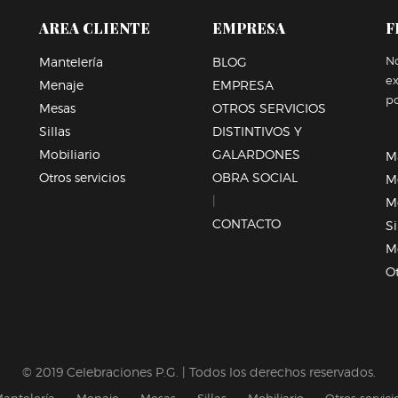
AREA CLIENTE
EMPRESA
F
No
Mantelería
BLOG
e
Menaje
EMPRESA
po
Mesas
OTROS SERVICIOS
Sillas
DISTINTIVOS Y
Mobiliario
GALARDONES
M
Otros servicios
OBRA SOCIAL
M
|
M
CONTACTO
Si
Mo
Ot
© 2019 Celebraciones P.G. | Todos los derechos reservados.