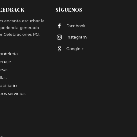
EEDBACK
SÍGUENOS
s encanta escuchar la
Facebook
xperiencia generada
r Celebraciones PG.
Instagram
Google +
antelería
enaje
esas
llas
biliario
ros servicios