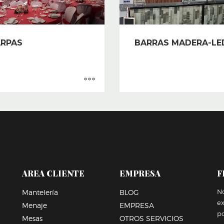
RPAS
BARRAS MADERA-LE
AREA CLIENTE
EMPRESA
F
No
Mantelería
BLOG
e
Menaje
EMPRESA
po
Mesas
OTROS SERVICIOS